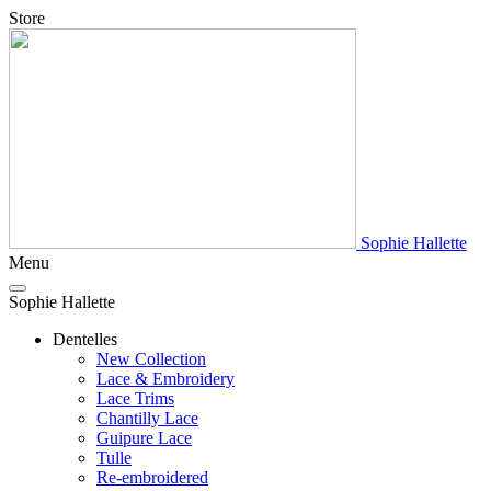
Store
Sophie Hallette
Menu
Sophie Hallette
Dentelles
New Collection
Lace & Embroidery
Lace Trims
Chantilly Lace
Guipure Lace
Tulle
Re-embroidered